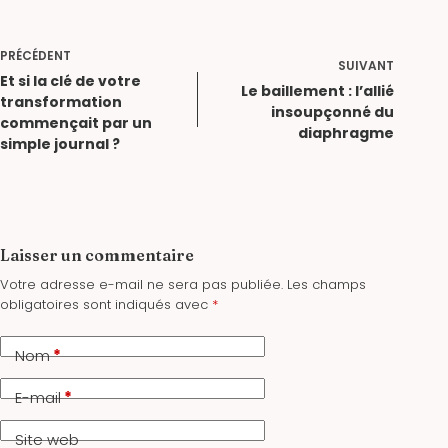
PRÉCÉDENT
SUIVANT
Et si la clé de votre
Le baillement : l’allié
transformation
insoupçonné du
commençait par un
diaphragme
simple journal ?
Laisser un commentaire
Votre adresse e-mail ne sera pas publiée.
Les champs
obligatoires sont indiqués avec
*
Nom
*
E-mail
*
Site web