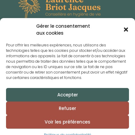
Gérer le consentement
aux cookies
@_mosaiquefood
@kinetic_or
Pour offrir les meilleures expériences, nous utilisons des
Naturopathie
technologies telles que les cookies pour stocker et/ou accéder aux
Réflexologie
informations des appareils. Le fait de consentir à ces technologies
nous permettra de traiter des données telles que le comportement
Abdos sans risque®
de navigation ou les ID uniques sur ce site. Le fait de ne pas
Coaching en alimentation
consentir ou de retirer son consentement peut avoir un effet négatif
Pilates
sur certaines caractéristiques et fonctions.
Osteopathic Health Center
1, rue des Capucines. L-8043 Strassen
Accepter
+352 621 494 795
l.briotjacques@gmail.com
Refuser
Mentions Légales
Politique de confidentialité
Voir les préférences
Blog
Contact
Politique de confidentialité